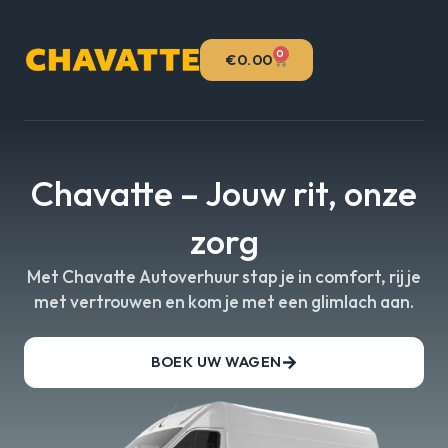
Ga
naar
de
0
WINKELWAGEN
€
0.00
inhoud
Chavatte – Jouw rit, onze
zorg
Met Chavatte Autoverhuur stap je in comfort, rij je
met vertrouwen en kom je met een glimlach aan.
BOEK UW WAGEN