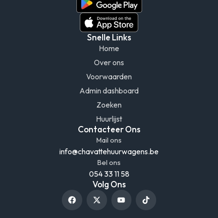
Snelle Links
Home
Over ons
Voorwaarden
Admin dashboard
Zoeken
Huurlijst
Contacteer Ons
Mail ons
info@chavattehuurwagens.be
Bel ons
054 33 11 58
Volg Ons
F
X
Y
T
a
-
o
i
c
t
u
k
e
w
t
t