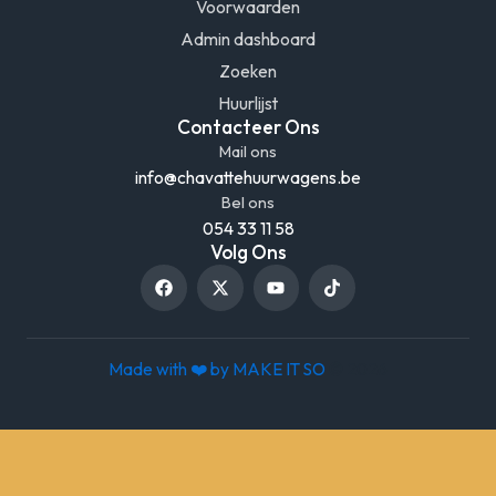
Voorwaarden
Admin dashboard
Zoeken
Huurlijst
Contacteer Ons
Mail ons
info@chavattehuurwagens.be
Bel ons
054 33 11 58
Volg Ons
F
X
Y
T
a
-
o
i
c
t
u
k
e
w
t
t
b
i
u
o
o
t
b
k
Made with ❤️ by
MAKE IT SO
© 2026
o
t
e
k
e
r