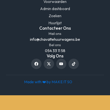
Voorwaarden
Admin dashboard
Zoeken
Huurlijst
Contacteer Ons
Mail ons
info@chavattehuurwagens.be
Bel ons
054 33 11 58
Volg Ons
F
X
Y
T
a
-
o
i
c
t
u
k
e
w
t
t
b
i
u
o
o
t
b
k
Made with ❤️ by
MAKE IT SO
© 2026
o
t
e
k
e
r