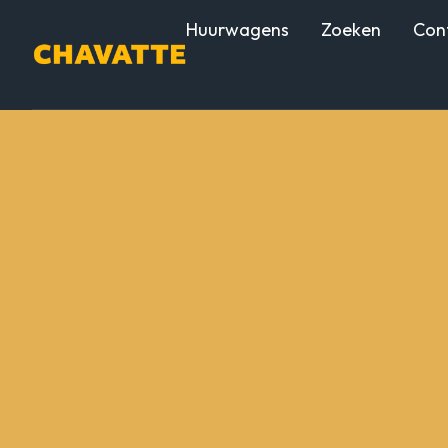
Ga
Huurwagens
Zoeken
Con
naar
de
inhoud