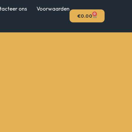
tacteer ons
Voorwaarden
0
WINKELWAGEN
€
0.00