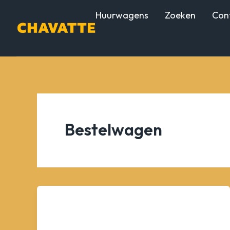
Ga
Huurwagens
Zoeken
Con
naar
de
inhoud
Bestelwagen