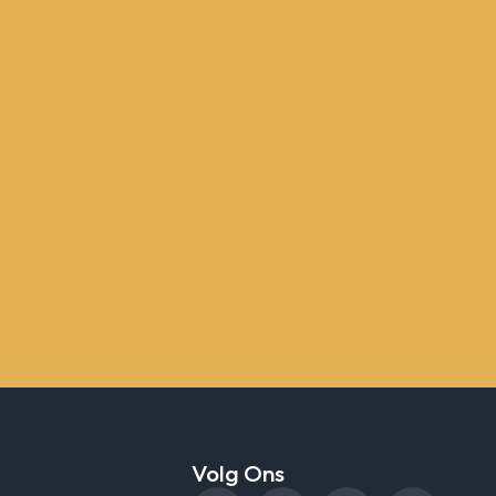
Volg Ons
F
X
Y
T