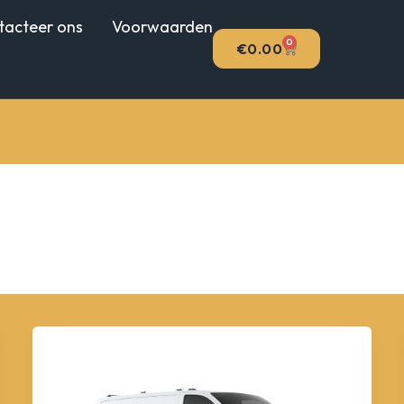
tacteer ons
Voorwaarden
0
WINKELWAGEN
€
0.00